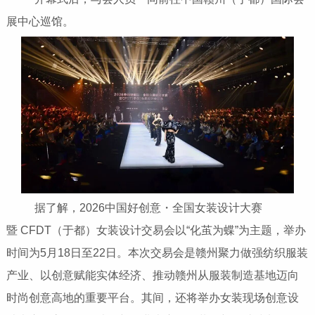
展中心巡馆。
据了解，2026中国好创意・全国女装设计大赛
暨 CFDT（于都）女装设计交易会以“化茧为蝶”为主题，举办
时间为5月18日至22日。本次交易会是赣州聚力做强纺织服装
产业、以创意赋能实体经济、推动赣州从服装制造基地迈向
时尚创意高地的重要平台。其间，还将举办女装现场创意设