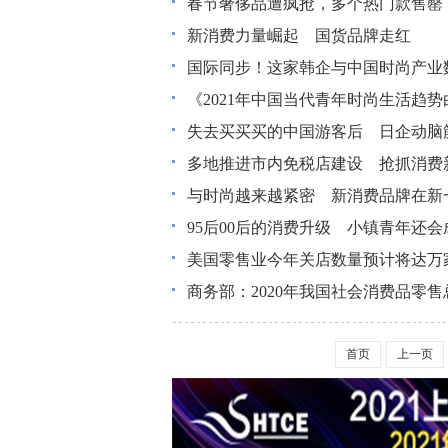
春节奢侈品遭疯抢，多个热门款售罄
新消费力量崛起 国货品牌走红
不争的事实
国际同步！这家韩企与中国时尚产业
国潮已成为时下流行的文化趋势，更成为市场竞
《2021年中国当代青年时尚生活趋
花式新品引爆市场。
此次战略签约将促
失去买买买的中国游客后 日企动脑
中国年轻人群需求强劲，是中国的未来
多地推进市内免税店建设 抢抓消费
一位日企观察人士介绍，日本观光市场迟迟不打
与时尚越来越紧密 新消费品牌在新
出日本市场，在中国开出了首家店。
随着政策支持加码和国内消费升级潜力释放，市
95后00后的消费升级 小镇青年还
列。
近年来，随着经济社会的快速发展，成都、杭州
美国零售业今年关店数量预计将达万
这样的城市被称作新一线城市。
00后的成长
商务部：2020年我国社会消费品零售总
由于新冠疫
首页
上一页