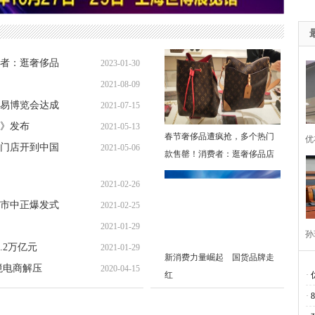
者：逛奢侈品
2023-01-30
2021-08-09
易博览会达成
2021-07-15
书》发布
2021-05-13
春节奢侈品遭疯抢，多个热门
优
门店开到中国
2021-05-06
款售罄！消费者：逛奢侈品店
像赶大集
2021-02-26
市中正爆发式
2021-02-25
2021-01-29
孙
.2万亿元
2021-01-29
新消费力量崛起 国货品牌走
任
境电商解压
2020-04-15
红
·
·