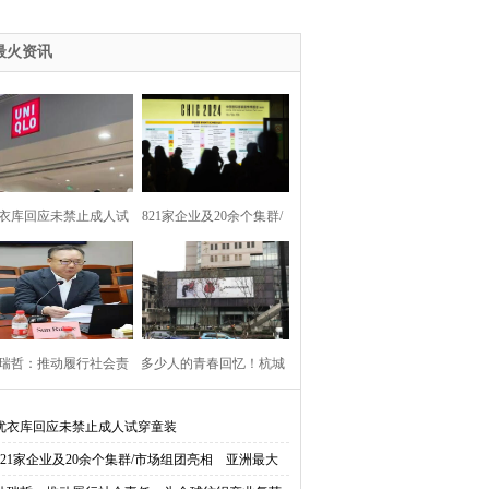
装了？
最火资讯
衣库回应未禁止成人试
821家企业及20余个集群/
穿童装
市场组团亮相 亚洲最大
服装服饰展圆满落幕
瑞哲：推动履行社会责
多少人的青春回忆！杭城
 为全球纺织产业复苏
最大美特斯邦威旗舰店关
优衣库回应未禁止成人试穿童装
821家企业及20余个集群/市场组团亮相 亚洲最大
注入正能量
门？回应来了