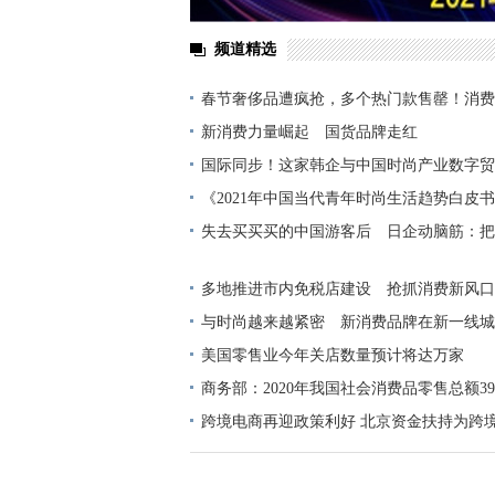
频道精选
春节奢侈品遭疯抢，多个热门款售罄！消费
店像赶大集
新消费力量崛起 国货品牌走红
国际同步！这家韩企与中国时尚产业数字贸
战略合作
《2021年中国当代青年时尚生活趋势白皮
失去买买买的中国游客后 日企动脑筋：把
去
多地推进市内免税店建设 抢抓消费新风口
与时尚越来越紧密 新消费品牌在新一线城
地成长
美国零售业今年关店数量预计将达万家
商务部：2020年我国社会消费品零售总额39
跨境电商再迎政策利好 北京资金扶持为跨