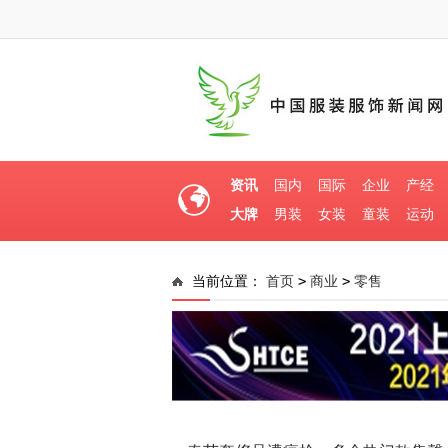
资讯
国内
国际
企业
产经
大牌
男装
女装
童装
运动
>
>
当前位置：
首页
商业
零售