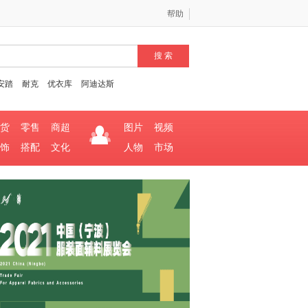
帮助
安踏
耐克
优衣库
阿迪达斯
货
零售
商超
图片
视频
饰
搭配
文化
人物
市场