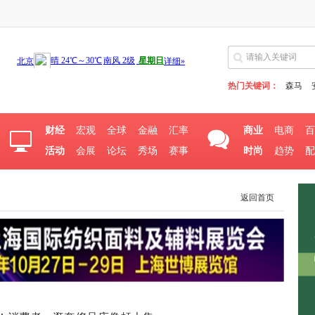
热门关键词：
森马
财经
宏观
全球
金融
汇率
商业
电商
百
活动
会展
论坛
秀场
赛事
时尚
趋势
配
返回首页