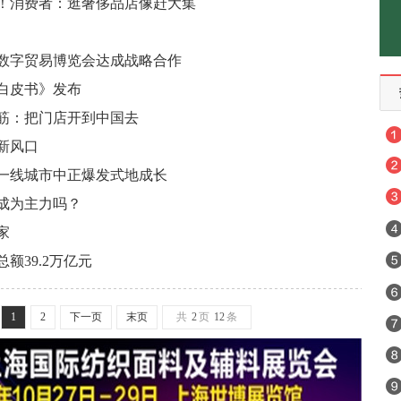
！消费者：逛奢侈品店像赶大集
是，中国的消费力一直在高速增长，并且已经逐渐成为全球消费的重要引擎。
数字贸易博览会达成战略合作
争的一条新赛道。传统品牌升级、新锐品牌崛起，在国潮大背景下，国货品牌
势白皮书》发布
进三方时装和时尚产业的友好交流、持续发展以及时尚产业人才的交流互通。
筋：把门店开到中国去
。相信这份Z世代的时尚消费趋势洞察，值得时尚品牌持续关注和深入理解。
新风口
开，助推了日本的零售业向中国的线下市场转型。疫情以来，已有多家日企走
一线城市中正爆发式地成长
内免税消费将迎来快速发展期，未来还会有更多城市加入开设市内免税店的行
会成为主力吗？
、重庆等城市迅速崛起，为即将或已挤在一线城市的人提供了更多发展选择。
家
背景与消费习惯，给包括电影在内的内容生产者以及企业品牌提出了新的课题。
额39.2万亿元
情的冲击，美国今年据估计将有至多1万家零售店关闭，较2020年增加14%。
1
2
下一页
末页
共
2
页
12
条