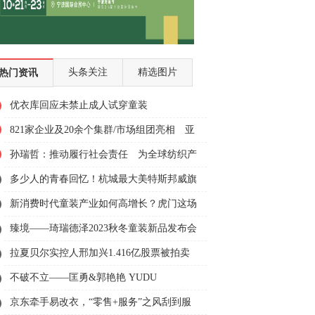
头条关注
精选图片
热门资讯
优衣库回应未禁止成人试穿童装
821家企业及20余个集群/市场组团亮相 亚
洲最大服装服饰展圆满落幕
孙瑞哲：推动履行社会责任 为全球纺织产
业复苏注入正能量
多少人的青春回忆！杭城最大美特斯邦威旗
舰店关门？回应来了
新消费时代童装产业如何高增长？虎门这场
智慧峰会给出更多新思路
臻境——琦瑞德泽2023秋冬童装新品发布会
拉夏贝尔实控人邢加兴1.416亿股票被拍卖
5家公司出手
不破不立——匡勇&郭艳艳 YUDU
FASHION SHOW 2022
京东牵手易改衣，“零售+服务”之风刮到服