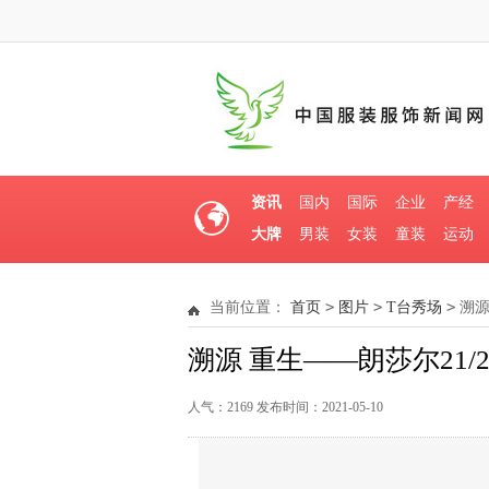
资讯
国内
国际
企业
产经
大牌
男装
女装
童装
运动
>
>
>
当前位置：
首页
图片
T台秀场
溯
重生——朗莎尔21/22秋冬男装新品发布会
溯源 重生——朗莎尔21
盛装亮相柯桥时尚周
人气：2169 发布时间：2021-05-10
溯源 