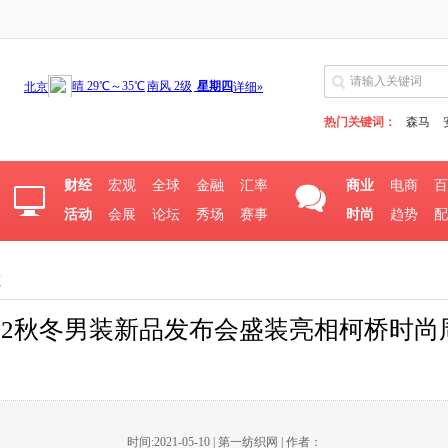
热门关键词：
森马
财经
宏观
全球
金融
汇率
商业
电商
百
活动
会展
论坛
秀场
赛事
时尚
趋势
配
源
/22秋冬男装新品发布会盛装亮相柯桥时尚
重生——朗莎尔21/22秋冬男装新品发布会盛装亮相柯桥时
时间:2021-05-10 | 第一纺织网 | 作者：