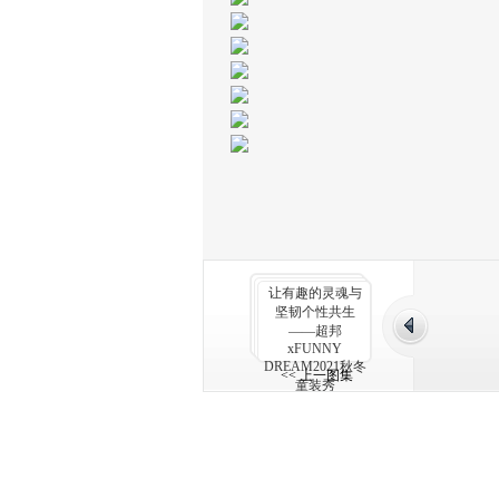
让有趣的灵魂与
坚韧个性共生
——超邦
xFUNNY
DREAM2021秋冬
<< 上一图集
童装秀