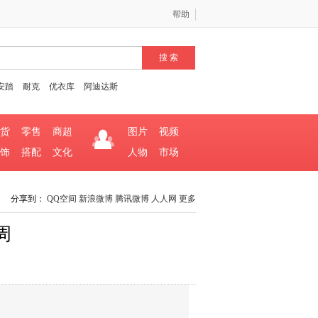
帮助
安踏
耐克
优衣库
阿迪达斯
货
零售
商超
图片
视频
饰
搭配
文化
人物
市场
分享到：
QQ空间
新浪微博
腾讯微博
人人网
更多
周
尚周
(
0
/0)