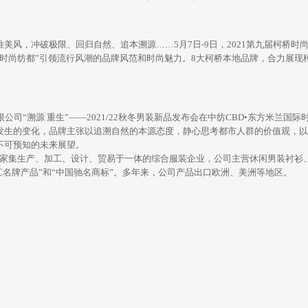
，冲破极限、回归⾃然、追本溯源……5月7日-9日，2021第九届柯桥时尚
“时尚纺都”引领流行风潮的品牌风范和时尚魅力。8大柯桥本地品牌，合力展现
“溯源 重生”——2021/22秋冬男装新品发布会在中纺CBD•东方米兰国
的变化，品牌主张以追溯自然的本源态度，静心思考都市人群的价值观，以
不可预知的未来展望。
家集生产、加工、设计、贸易于一体的综合服装企业，公司主营休闲男装衬衫、
浙江名牌产品”和“中国驰名商标”。多年来，公司产品出口欧洲、美洲等地区。