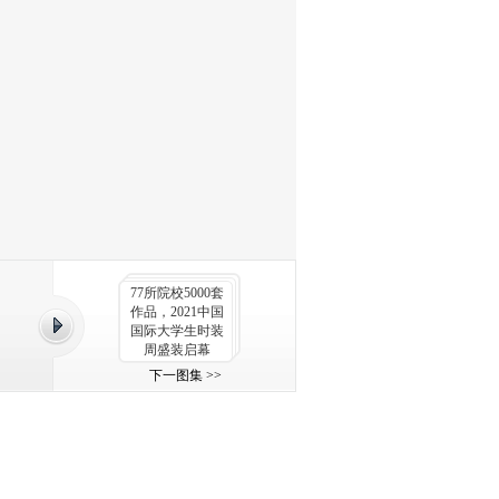
77所院校5000套
作品，2021中国
国际大学生时装
周盛装启幕
下一图集 >>